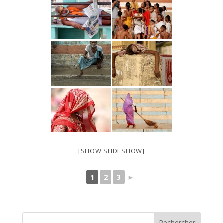
[SHOW SLIDESHOW]
1
2
3
►