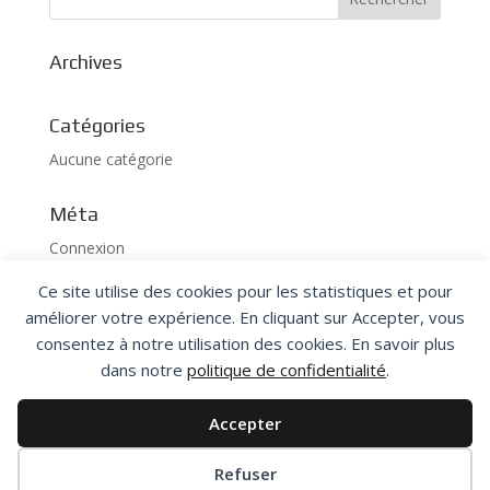
Archives
Catégories
Aucune catégorie
Méta
Connexion
Flux des publications
Ce site utilise des cookies pour les statistiques et pour
Flux des commentaires
améliorer votre expérience. En cliquant sur Accepter, vous
consentez à notre utilisation des cookies. En savoir plus
Site de WordPress-FR
dans notre
politique de confidentialité
.
Accepter
Préférences des cookies
Refuser
Conception
JEFF-MICROSERVICES