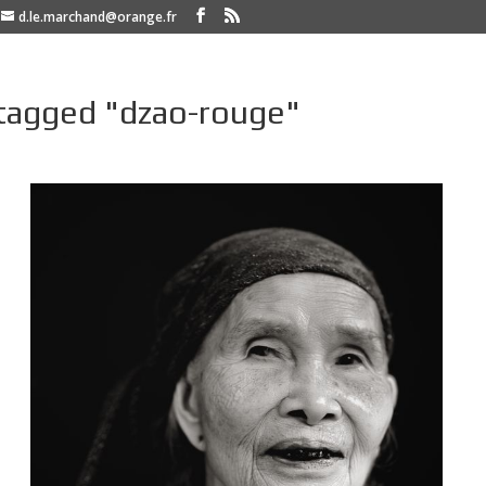
d.le.marchand@orange.fr
tagged "dzao-rouge"